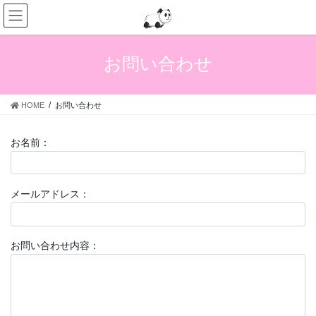
コ
ナ
ン
ビ
テ
ゲ
ン
ー
お問い合わせ
ツ
シ
へ
ョ
ス
ン
HOME
お問い合わせ
キ
に
ッ
移
プ
動
お名前：
メールアドレス：
お問い合わせ内容：