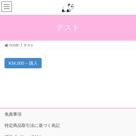
コ
ナ
ン
ビ
テ
ゲ
ン
ー
テスト
ツ
シ
へ
ョ
ス
ン
HOME
テスト
キ
に
ッ
移
プ
動
¥34,000 – 購入
免責事項
特定商品取引法に基づく表記